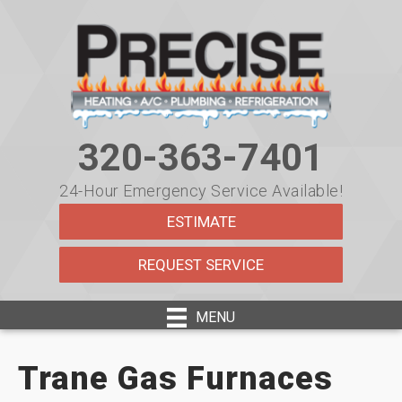
Skip
Skip
Site
to
to
map
Content
navigation
320-363-7401
24-Hour Emergency Service Available!
ESTIMATE
REQUEST SERVICE
MENU
Trane Gas Furnaces